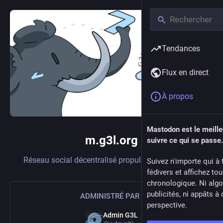
Tendances
Flux en direct
À propos
Mastodon est le meill
m.g3l.org
suivre ce qui se passe.
Réseau social décentralisé propulsé par
Mastodon
Suivez n'importe qui à 
fédivers et affichez to
chronologique. Ni algo
publicités, ni appâts à 
ADMINISTRÉ PAR :
perspective.
Admin G3L