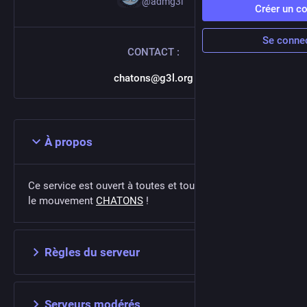
@
admg3l
Créer un c
Se conne
CONTACT :
chatons@g3l.org
À propos
Ce service est ouvert à toutes et tous. Il s'inscrit dans
le mouvement
CHATONS
!
Règles du serveur
Serveurs modérés