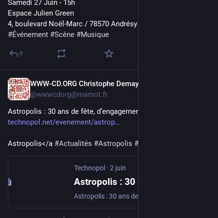
Samedi 27 Juin - 15h
Espace Julien Green
4, boulevard Noël-Marc / 78570 Andrésy
#
Événement
#
Scène
#
Musique
0
WWW-CD.ORG Christophe Demay
15 juin
@
wwwcdorg@mamot.fr
Astropolis : 30 ans de fête, d’engagement et de rencontres 
technopol.net/evenement/astrop
Astropolis</a 
#
Actualités
#
Astropolis
#
Événement
#
Articles
Technopol
·
2 juin
Astropolis : 30 ans de fête, d'engagement et de rencontres
Astropolis : 30 ans de fête, d'engagement et de rencontres