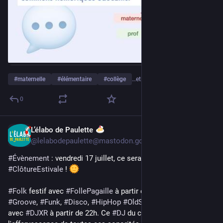
#
maternelle
#
élémentaire
#
collège
…et 4 de plus
0
L’élabo de Paulette
2 juil.
@
lelabodepaulette@mastodon.gougere.fr
#
Évènement
 : vendredi 17 juillet, ce sera la soirée de 
#
ClôtureEstivale
 ! 
#
Folk
 festif avec 
#
FollePagaille
 à partir de 20h.
#
Groove
, 
#
Funk
, 
#
Disco
, 
#
HipHop
#
OldSchool
 et 
#
Électro
avec 
#
DJXR
 à partir de 22h. Ce 
#
DJ
 du coin puise dans 