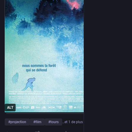
ALT
#
projection
#
film
#
tours
…et 1 de plus