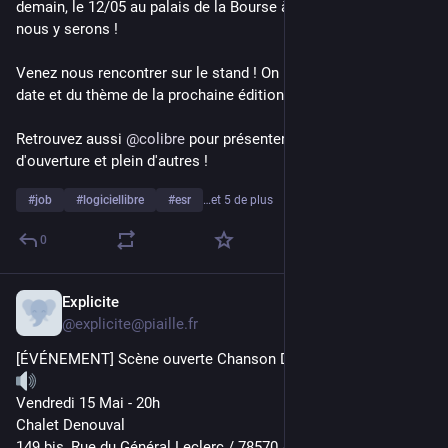
demain, le 12/05 au palais de la Bourse à 
#
Lyon
 ! Et bien sûr, 
nous y serons ! 
Venez nous rencontrer sur le stand ! On pourra discuter de la 
date et du thème de la prochaine édition en avant-première 
Retrouvez aussi 
@
colibre
 pour présenter son ultime année 
d'ouverture et plein d'autres !
#
job
#
logiciellibre
#
esr
…et 5 de plus
0
Explicite
9 mai
@
explicite@piaille.fr
[ÉVÉNEMENT] Scène ouverte Chanson Dans la Ville 
Vendredi 15 Mai - 20h
Chalet Denouval
149 bis, Rue du Général Leclerc / 78570 Andrésy