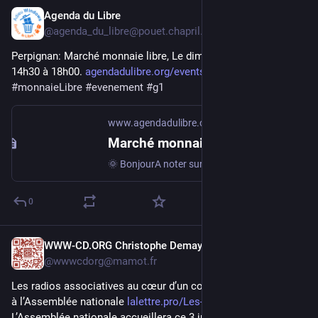
Agenda du Libre
29 mai
@
agenda_du_libre@pouet.chapril.org
Perpignan: Marché monnaie libre, Le dimanche 31 mai 2026 de 
14h30 à 18h00. 
agendadulibre.org/events/35152
#
monnaieLibre
#
evenement
#
g1
www.agendadulibre.org
Marché monnaie libre
🌞 BonjourA noter sur l'agenda ✍🏻 Le prochain événement monnaie libre Ğ1 du 66 aura lieu le 31 mai 2026 à partir de 14h30 à 18h au 48 avenue de l'ancien champs de mars à Perpignan où nous accueille le 48. Ça sera l'occasion de faire :- Un marché avec vos différents objets/services que vous pouvez
0
WWW-CD.ORG Christophe Demay
29 mai
@
wwwcdorg@mamot.fr
Les radios associatives au cœur d’un colloque parlementaire 
à l’Assemblée nationale 
lalettre.pro/Les-radios-associ
L’Assemblée nationale accueillera ce 3 juin 2026 un colloque 