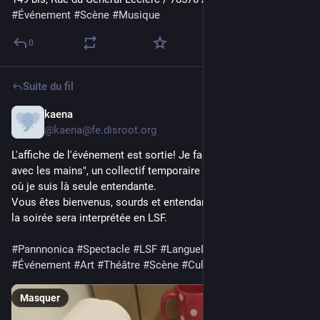
#
Événement
#
Scène
#
Musique
0
Suite du fil
kaena
6 mai
*
@
kaena@fe.disroot.org
L'affiche de l'événement est sortie! Je fais partie de "Chœur
avec les mains", un collectif temporaire de chansigneureuses
où je suis là seule entendante.
Vous êtes bienvenus, sourds et entendants confondus! Toute
la soirée sera interprétée en LSF.
#Pannnonica
#Spectacle
#LSF
#LangueDesSignes
#Nantes
#Événement
#Art
#Théâtre
#Scène
#Culture
Masquer