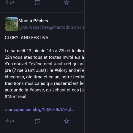
0
Murs à Pėches
10 juin
*
@
Mursapeches@mastodon.social
GLORYLAND FESTIVAL
Le samedi 13 juin de 14h à 23h et le dimanche 14 juin de 11h à 
22h vous êtes tous et toutes invité.e.s à la première édition 
d'un nouvel 
#
événement
#
culturel
 qui aura lieu à D'un peu plus 
pré (7 rue Saint Just) : le 
#
Gloryland
#
Festival
! Entre musique 
bluegrass, old time et cajun, notre festival célèbre des 
traditions musicales qui rassemblent les communautés 
autour de la 
#
danse
, du 
#
chant
 et des jams collectifs. 
#
Montreuil
mursapeches.blog/2026/06/09/gl
0