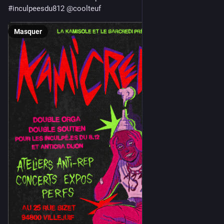
#
inculpeesdu812
@
coolteuf
Masquer