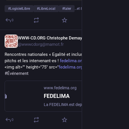
#
LogicielLibre
#
LibreLocal
#
taler
…et 8 de plus
0
WWW-CD.ORG Christophe Demay
20 mai
@
wwwcdorg@mamot.fr
Rencontres nationales « Egalité et inclusivité » : découvrez les 
pitchs et les intervenant·es ! 
fedelima.org/article664.html
<img alt="" height="75" src="
fedelima.org/local/cache-vigne
#
Événement
www.fedelima.org
FEDELIMA
La FEDELIMA est depuis le 1er janvier 2013, un réseau national qui regroupe plus de 159 lieux de musiques actuelles sur l’ensemble du territoire (…)
0