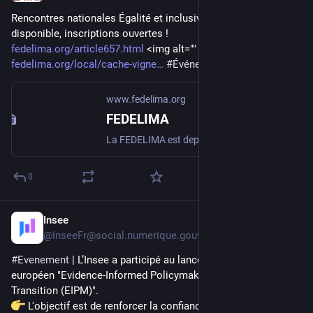
Rencontres nationales Égalité et inclusivité : pré-programme 
disponible, inscriptions ouvertes ! 
fedelima.org/article657.html
 <img alt="" height="75" src="
fedelima.org/local/cache-vigne
#
Événement
#
FEDELIMA
www.fedelima.org
FEDELIMA
La FEDELIMA est depuis le 1er janvier 2013, un réseau national qui regroupe plus de 159 lieux de musiques actuelles sur l’ensemble du territoire (…)
0
Insee
2 avr.
@
InseeFr@social.numerique.gouv.fr
#
Evenement
 | L’Insee a participé au lancement du projet 
européen "Evidence-Informed Policymaking for the Twin 
Transition (EIPM)". 
 L'objectif est de renforcer la confiance de la société dans 