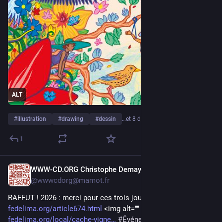
ALT
#
illustration
#
drawing
#
dessin
…et 8 de plus
1
WWW-CD.ORG Christophe Demay
21 juil.
@
wwwcdorg@mamot.fr
RAFFUT ! 2026 : merci pour ces trois jours ! 
fedelima.org/article674.html
 <img alt="" height="76" src="
fedelima.org/local/cache-vigne
#
Événement