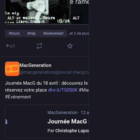
ALT
ALT
#
tours
#
mip
#
événement
…et 3 de plus
0
MacGeneration
12 avr.
@
macgeneration@social.macg.co
Journée MacG du 18 avril : découvrez le programme et 
réservez votre place 
dlvr.it/TS0S0K
#
MacGeneration
#
Événement
MacGeneration
·
12 avr.
Journée MacG du 18 avril : découvrez le programme et réservez votre place
Par
Christophe Laporte