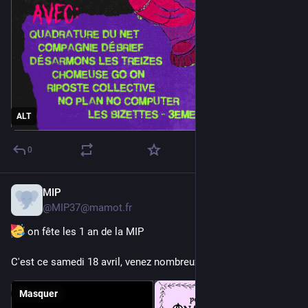
ALT
0
MIP
14 avr.
@
MIP37@mamot.fr
 on fête les 1 an de la MIP
C'est ce samedi 18 avril, venez nombreuxses 
Masquer