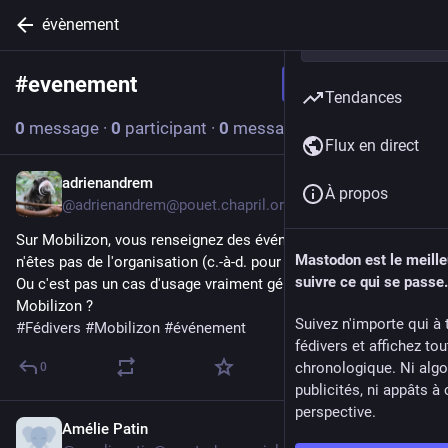
évènement
#
evenement
Suivre le hashtag
Tendances
0
message
·
0
participant
·
0
message aujourd’hui
Flux en direct
adrienandrem
2 août
À propos
@
adrienandrem@pouet.chapril.org
Sur Mobilizon, vous renseignez des événements dont vous 
Mastodon est le meill
n'êtes pas de l'organisation (c.-à-d. pour partager l'info) ?
suivre ce qui se passe.
Ou c'est pas un cas d'usage vraiment géré/prévu par 
Mobilizon ?
Suivez n'importe qui à 
#
Fédivers
#
Mobilizon
#
événement
fédivers et affichez to
chronologique. Ni algo
0
publicités, ni appâts à 
perspective.
Amélie Patin
23 juil.