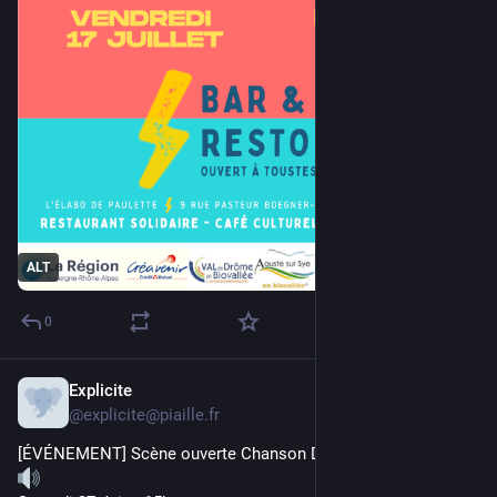
ALT
0
Explicite
22 juin
@
explicite@piaille.fr
[ÉVÉNEMENT] Scène ouverte Chanson Dans la Ville 