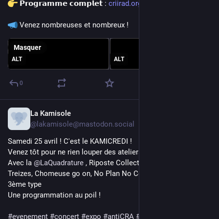
 𝗣𝗿𝗼𝗴𝗿𝗮𝗺𝗺𝗲 𝗰𝗼𝗺𝗽𝗹𝗲𝘁 : 
criirad.org/40ans
 Venez nombreuses et nombreux !
Masquer
ALT
ALT
0
La Kamisole
17 avr.
*
@
lakamisole@mastodon.social
Samedi 25 avril ! C'est le KAMICREDI ! 
Venez tôt pour ne rien louper des ateliers ! 
Avec la 
@
LaQuadrature
 , Riposte Collective, Désarmons-les, 
Treizes, Chomeuse go on, No Plan No Computer, Les Bisettes, 
3ème type
Une programmation au poil !
#
evenement
#
concert
#
expo
#
antiCRA
#
antirep