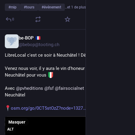
#
mip
#
tours
#
événement
…et 1 de plus
0
be-BOP
21 mai
@
bebop@tooting.ch
LibreLocal c'est ce soir à Neuchâtel ! Dès 16h au Coffice !
Venez nous voir, il y aura le vin d'honeur de la Ville de 
Neuchâtel pour vous 
Avec 
@
pvheditions
@
fsf
@
fairsocialnet
 nym et le Coworking 
Neuchâtel
osm.org/go/0CT5stOzZ?node=1327
Masquer
ALT