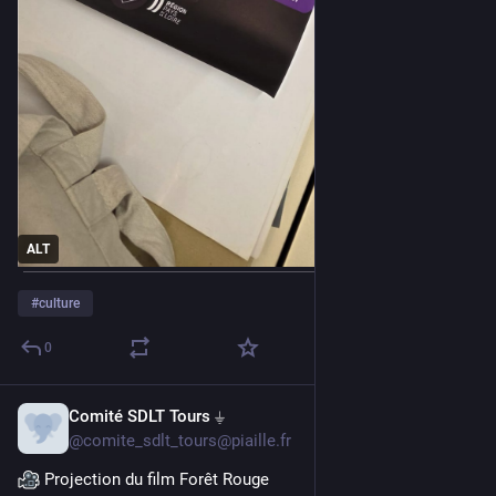
ALT
#
culture
0
Comité SDLT Tours ⏚
3 mai
*
@
comite_sdlt_tours@piaille.fr
 Projection du film Forêt Rouge