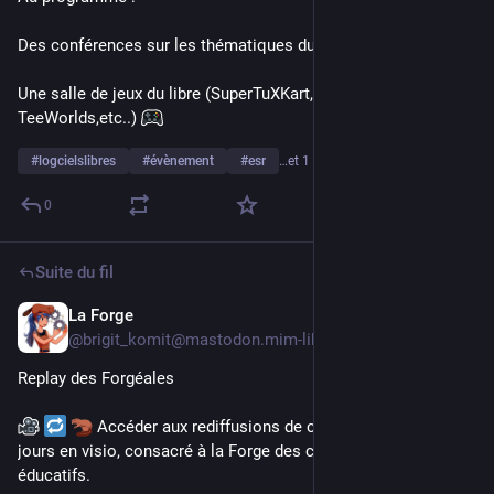
Des conférences sur les thématiques du libre 
Une salle de jeux du libre (SuperTuXKart, Minetest, 0AD, 
TeeWorlds,etc..) 
#
logcielslibres
#
évènement
#
esr
…et 1 de plus
0
Suite du fil
La Forge
5 juil.
@
brigit_komit@mastodon.mim-libre.fr
Replay des Forgéales
 Accéder aux rediffusions de cet événement de trois 
jours en visio, consacré à la Forge des communs numériques 
éducatifs.