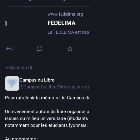
www.fedelima.org
FEDELIMA
La FEDELIMA est depuis le 1er janvier 2013, un réseau national qui regroupe plus de 159 lieux de musiques actuelles sur l’ensemble du territoire (…)
0
Suite du fil
Campus du Libre
7 juil.
@
CampusDuLibre@framapiaf.org
Pour rafraîchir la mémoire, le Campus du Libre c'est : 
Un événement autour du libre organisé par des personnes 
issues du milieu universitaire (étudiants et personnels) 
notamment pour les étudiants lyonnais. 
Au programme : 