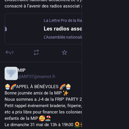
consacré à l’avenir des radios associat 
#
Évènement
La Lettre Pro de la Radio & du Podcast
Les radios associatives au cœur d’un colloque parlementaire à l’Assemblée nationale
L’Assemblée nationale accueillera ce 3 juin 2026 un colloque consacré à l’avenir des radios associatives à l’initiative du député Denis Masséglia, rapporteur spécial du budget "Médias, livre et industries culturelles". Organisé avec l’Association Les Locales, on y parlera des enjeux de financemen...
0
MIP
28 mai
@
MIP37@mamot.fr
APPEL À BÉNÉVOLES 
Bonne journée amix de la MIP 
Nous sommes a J-4 de la FRIP' PARTY 2 
Petit rappel événement braderie, friperie, spectacles, crêpes 
etc a prix libre pour financer les colonies de vacances des 
enfants de la MIP 
Le dimanche 31 mai de 13h à 19h30 