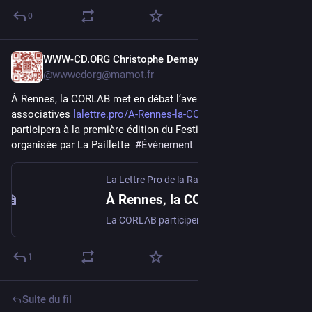
0
WWW-CD.ORG Christophe Demay
9 avr.
@
wwwcdorg@mamot.fr
À Rennes, la CORLAB met en débat l’avenir des radios 
associatives 
lalettre.pro/A-Rennes-la-CORLA
 La CORLAB 
participera à la première édition du Festival des médias indés 
organisée par La Paillette  
#
Évènement
La Lettre Pro de la Radio & du Podcast
À Rennes, la CORLAB met en débat l’avenir des radios associatives
La CORLAB participera à la première édition du Festival des médias indés organisée par La Paillette ces 11 et 12 avril à Rennes. Cet événement gratuit réunira plus de 50 médias, collectifs et réseaux. Une table ronde consacrée aux radios associatives se tiendra le samedi 11 avril à 15h...
1
Suite du fil