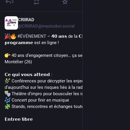
0
CRIIRAD
21 avr.
*
@
CRIIRAD@mastodon.social
#
ÉVÉNEMENT
 – 𝟰𝟬 𝗮𝗻𝘀 de la 𝗖𝗥𝗜𝗜𝗥𝗔𝗗 : le 
𝗽𝗿𝗼𝗴𝗿𝗮𝗺𝗺𝗲 est en ligne !
 40 ans d’engagement citoyen… ça se fête le 23 mai à 
Montélier (26)
𝗖𝗲 𝗾𝘂𝗶 𝘃𝗼𝘂𝘀 𝗮𝘁𝘁𝗲𝗻𝗱 :
 Conférences pour décrypter les enjeux d’hier et 
d’aujourd’hui sur les risques liés à la radioactivité
 Théâtre d’impro pour bousculer les idées reçues
 Concert pour finir en musique
 Stands, rencontres et échanges toute la journée
𝗘𝗻𝘁𝗿𝗲𝗲 𝗹𝗶𝗯𝗿𝗲