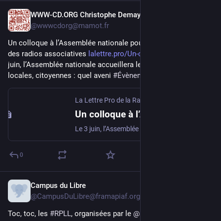
WWW-CD.ORG Christophe Demay
18 mai
@
wwwcdorg@mamot.fr
Un colloque à l’Assemblée nationale pour interroger l'avenir 
des radios associatives 
lalettre.pro/Un-colloque-a-l-A
 Le 3 
juin, l’Assemblée nationale accueillera le colloque "Vivantes, 
locales, citoyennes : quel aveni 
#
Évènement
La Lettre Pro de la Radio & du Podcast
Un colloque à l’Assemblée nationale pour interroger l'avenir des radios associatives
Le 3 juin, l’Assemblée nationale accueillera le colloque "Vivantes, locales, citoyennes : quel avenir pour les radios associatives ?". Organisé à l’initiative du député Denis Masséglia, rapporteur spécial du budget "Médias, livre et industries culturelles", l’événement abordera des enjeu...
0
Campus du Libre
11 mai
@
CampusDuLibre@framapiaf.org
Toc, toc, les 
#
RPLL
, organisées par le 
@
plossra_a
 se profilent 