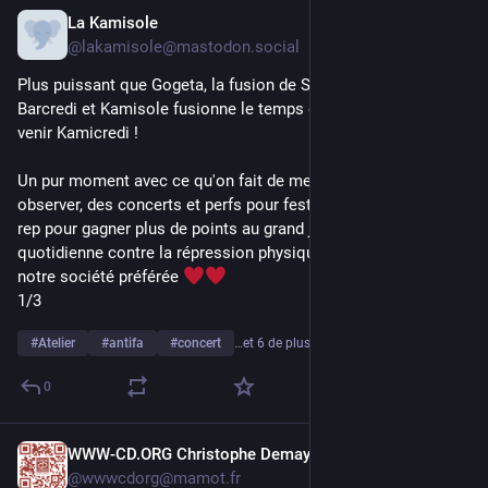
La Kamisole
4 avr.
*
@
lakamisole@mastodon.social
Plus puissant que Gogeta, la fusion de Son Goku et Vegeta, 
Barcredi et Kamisole fusionne le temps d'une soirée... voici 
venir Kamicredi !
Un pur moment avec ce qu'on fait de meilleur : des expo pour 
observer, des concerts et perfs pour festoyer, des ateliers anti-
rep pour gagner plus de points au grand jeu de la lutte 
quotidienne contre la répression physique et numérique de 
notre société préférée 
1/3
#
Atelier
#
antifa
#
concert
…et 6 de plus
0
WWW-CD.ORG Christophe Demay
2 avr.
@
wwwcdorg@mamot.fr