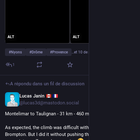
ALT
ALT
#
Nyons
#
Drôme
#
Provence
…et 10 de plus
1
A répondu dans un fil de discussion
Lucas Janin
5 juil.
@
lucas3d@mastodon.social
Montelimar to Taulignan - 31 km - 460 m
As expected, the climb was difficult with my 4-speed 
Brompton. But I did it without pushing the bike! I will 