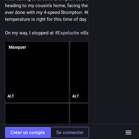
heading to my cousin’s home, facing the biggest climb I’ve 
ever done with my 4-speed Brompton: 460 m. Fortunately, the 
temperature is right for this time of day.
On my way, I stopped at 
#
Espeluche
 village in the 
#
Drôme
.
Masquer
ALT
ALT
Créer un compte
Se connecter