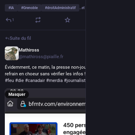
#
IA
#
Grenoble
#
droitAdministratif
…et 2 de plus
1
Suite du fil
Mathiross
10 juil.
@
mathiross@piaille.fr
Évidemment, ce matin, la presse non-journaliste avait repris le 
refrain en choeur sans vérifier les infos ! 
#
drôme
#
incendie
#
feu
#
die
#
canadair
#
merdia
#
journalistes
Masquer