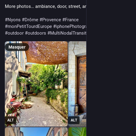
More photos… ambiance, door, street, and a banana plant 
#
Nyons
#
Drôme
#
Provence
#
France
#
monPetitTourdEurope
#
iphonePhotography
#
iphone13pro
#
outdoor
#
outdoors
#
MultiNodalTransit
#
village
#
summer
Masquer
ALT
ALT