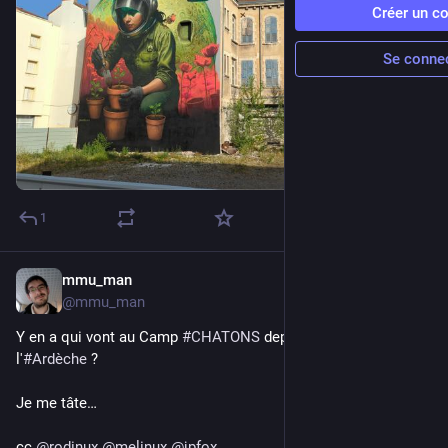
Créer un c
Se conne
1
mmu_man
13 juil.
@
mmu_man
Y en a qui vont au Camp 
#
CHATONS
 depuis la 
#
Drôme
 ou 
l'
#
Ardèche
 ?
Je me tâte…
cc 
@
rodinux
@
melinux
@
jpfox