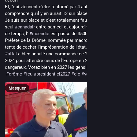
début?
Et, "qui viennent d'être renforcé par 4 autres" ? Elle ose laisser 
comprendre qu'il y en aurait 13 sur place??
Je suis sur place et c'est totalement faux. Il n'y a plus eu un 
seul 
#
canadair
 entre samedi et aujourd'hui, et pendant ce laps 
de temps, l' 
#
incendie
 est passé de 350ha à 3000ha.
Préfète de la Drôme, nommée par macron, il faut bien qu'elle 
tente de cacher l'impréparation de l'état.
#
attal
 a bien annulé une commande de 2 canadairs sur 4 en 
2024 pour attendre ceux de l'Europe en 2032.Ils sont 
dangereux. Votez bien en 2027 les gens!
#
drôme
#
feu
#
presidentiel2027
#
die
#
valleedeladrome
Masquer