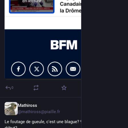
0
Mathiross
9 juil.
*
@
mathiross@piaille.fr
Le foutage de gueule, c'est une blague? 9 canadairs depuis le 