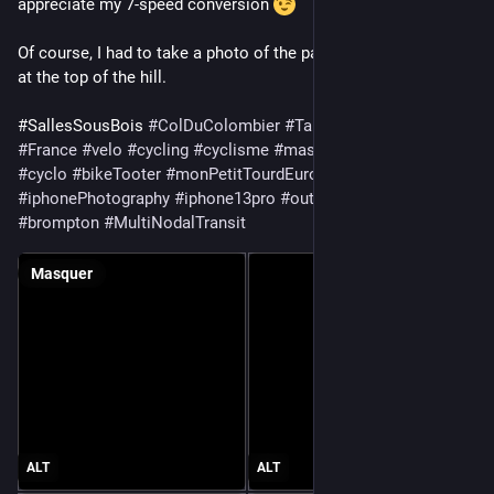
appreciate my 7-speed conversion 
Of course, I had to take a photo of the pass sign with my bike 
at the top of the hill.
‎⁨#SallesSousBois 
#
ColDuColombier
#
Taulignan
#
Drôme
#
France
#
velo
#
cycling
#
cyclisme
#
mastobike
#
bikelife
#
cyclo
#
bikeTooter
#
monPetitTourdEurope
#
iphonePhotography
#
iphone13pro
#
outdoor
#
outdoors
#
brompton
#
MultiNodalTransit
Masquer
ALT
ALT