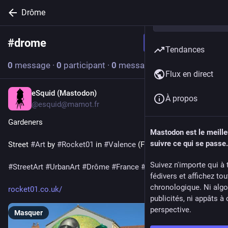
Drôme
#
drome
Suivre le hashtag
Tendances
0
message
·
0
participant
·
0
message aujourd’hui
Flux en direct
eSquid (Mastodon)
29 juil.
*
À propos
@
esquid@mamot.fr
Gardeners
Mastodon est le meill
suivre ce qui se passe.
Street 
#
Art
 by 
#
Rocket01
 in 
#
Valence
 (France, #2026)
Suivez n'importe qui à 
#
StreetArt
#
UrbanArt
#
Drôme
#
France
#
DansMaVille
fédivers et affichez to
chronologique. Ni algo
rocket01.co.uk/
publicités, ni appâts à 
perspective.
Masquer