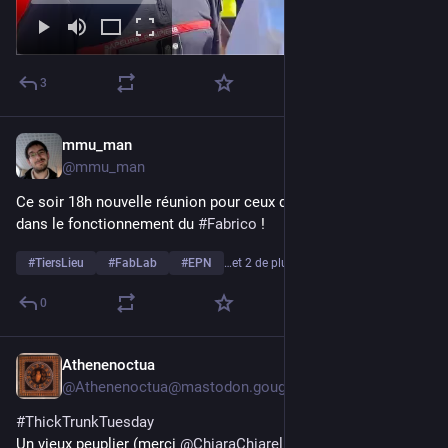
3
mmu_man
9 juil.
@
mmu_man
Ce soir 18h nouvelle réunion pour ceux qui veulent s'impliquer 
dans le fonctionnement du 
#
Fabrico
 !
#
TiersLieu
#
FabLab
#
EPN
…et 2 de plus
0
Athenenoctua
7 juil.
*
@
Athenenoctua@mastodon.gougere.fr
#
ThickTrunkTuesday
Un vieux peuplier (merci 
@
ChiaraChiarel
 ! ) aux troncs 