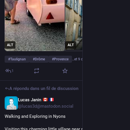
ALT
ALT
#
Taulignan
#
Drôme
#
Provence
…et 9 de plus
1
A répondu dans un fil de discussion
Lucas Janin
5 juil.
*
@
lucas3d@mastodon.social
Walking and Exploring in Nyons
Visiting this charming little village near my cousin’s place.