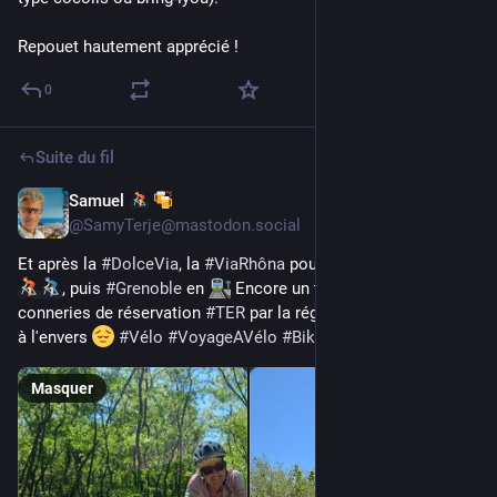
Repouet hautement apprécié !
0
Suite du fil
Samuel
26 avr.
@
SamyTerje@mastodon.social
Et après la 
#
DolceVia
, la 
#
ViaRhôna
 pour rentrer à 
#
Valence
, puis 
#
Grenoble
 en 
 Encore un top WE avant les 
conneries de réservation 
#
TER
 par la région 
#
AURA
, le monde 
à l'envers 
#
Vélo
#
VoyageAVélo
#
Bikepacking
#
Gravel
Masquer