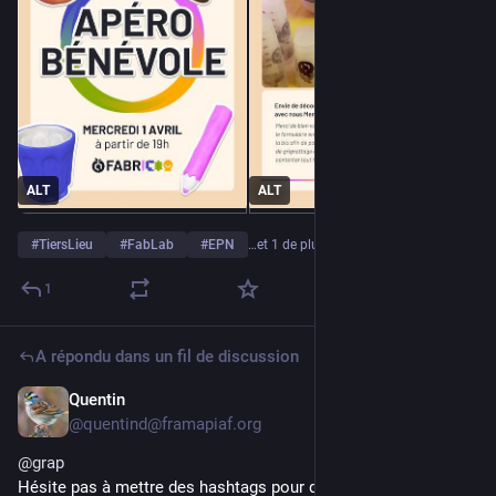
ALT
ALT
#
TiersLieu
#
FabLab
#
EPN
…et 1 de plus
1
A répondu dans un fil de discussion
Quentin
13 mars
@
quentind@framapiaf.org
@
grap
Hésite pas à mettre des hashtags pour que les gens qui 