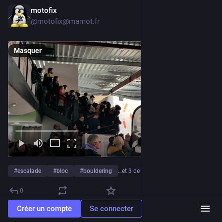
motofix
10 janv.
@
motofix@mamot.fr
Masquer
#
escalade
#
bloc
#
bouldering
…et 3 de plus
0
Créer un compte
Se connecter
motofix