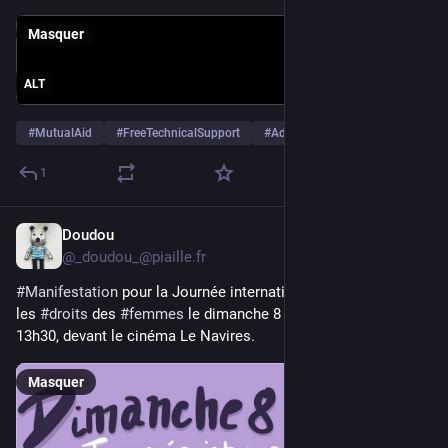
Masquer
ALT
#
MutualAid
#
FreeTechnicalSupport
#
AdBlock
…et 6 de plus
1
Doudou
8 mars
*
@
_doudou_@piaille.fr
#
Manifestation
 pour la Journée internationale de lutte pour 
les 
#
droits
 des 
#
femmes
 le dimanche 8 mars à 
#
Valence
 à 
13h30, devant le cinéma Le Navires.
Masquer