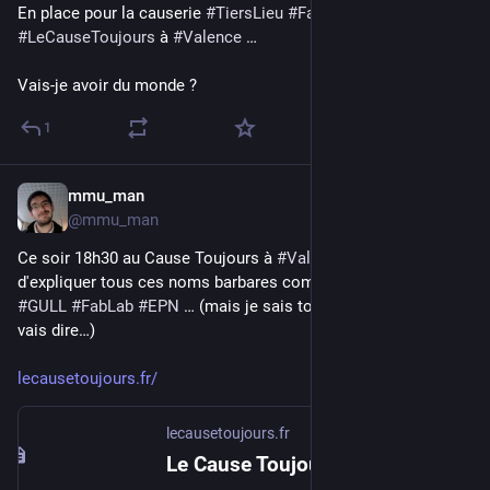
En place pour la causerie 
#
TiersLieu
#
FabLab
#
EPN
 … au 
#
LeCauseToujours
 à 
#
Valence
 …
Vais-je avoir du monde ?
1
mmu_man
9 avr.
@
mmu_man
Ce soir 18h30 au Cause Toujours à 
#
Valence
, on va tenter 
d'expliquer tous ces noms barbares comme 
#
TiersLieu
#
GULL
#
FabLab
#
EPN
 … (mais je sais toujours pas ce que je 
vais dire…)
lecausetoujours.fr/
lecausetoujours.fr
Le Cause Toujours | Café Culturel Associatif à Valence (26)