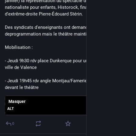
janvier) la représentation du spectacle de propagande 
nationaliste pour enfants, Historock, financé par le milliardaire 
d'extrême-droite Pierre-Édouard Stérin.
Des syndicats d'enseignants ont demandé la 
deprogrammation mais le théâtre maintient pour le moment.
Mobilisation : 
- Jeudi 9h30 rdv place Dunkerque pour un tractage en centre-
ville de Valence
- Jeudi 19h45 rdv angle Montjau/Farnerie/Dauphiné pour diff 
devant le théâtre
Masquer
ALT
0