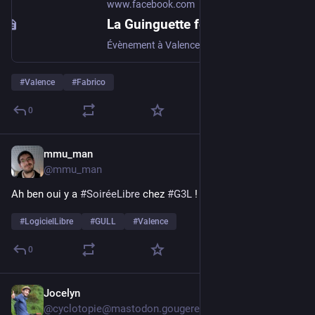
www.facebook.com
La Guinguette fête ses 2 ans !
Évènement à Valence, France par Le Moulin Urbain le vendredi, février 13 2026
#
Valence
#
Fabrico
0
mmu_man
13 févr.
@
mmu_man
Ah ben oui y a 
#
SoiréeLibre
 chez 
#
G3L
 !
#
LogicielLibre
#
GULL
#
Valence
0
Jocelyn
13 févr.
*
@
cyclotopie@mastodon.gougere.fr