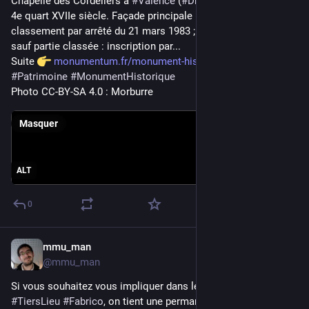
Chapelle des Cordeliers à 
#
Valence
 (
#
Drôme
) Construction 
4e quart XVIIe siècle. Façade principale (cad. AC 263) : 
[Edit du 26/06 : le jeune martinet va bien, des nouvelles ci-
classement par arrêté du 21 mars 1983 ; Ancienne chapelle, 
dessous !]
sauf partie classée : inscription par...
Suite 
monumentum.fr/monument-histori
(Si vous êtes tentés de donner des conseils du style "faut le 
#
Patrimoine
#
MonumentHistorique
laisser là où il est", merci mais on s'est déjà renseignés, ça ne 
Photo CC-BY-SA 4.0 : Morburre
s'applique *pas* aux martinets.)
(Si vous êtes tentés par des sarcasmes, c'est blocage 
Masquer
immédiat.)
ALT
0
mmu_man
11 juin
@
mmu_man
Si vous souhaitez vous impliquer dans le fonctionnement du 
#
TiersLieu
#
Fabrico
, on tient une permanence de 17h30 à 22h 