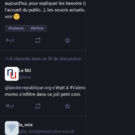
aujourd'hui, pour expliquer les besoins (ça va de la compta à 
l'accueil du public…), les soucis actuels… viendez donc nous 
voir 
#
Valence
#
Drôme
0
A répondu dans un fil de discussion
Le NU
1 juin
@
lenu
@
laicite-republique.org
 c'était à 
#
Valence
 les frères à 
momo s'infiltre dans ce joli petit coin.
0
la_voix
28 mai
@
la_voix@mastodon.social