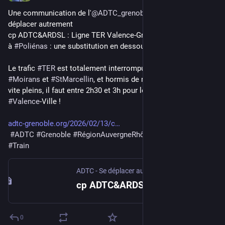
Une communication de l'
@
ADTC_grenoble
 se 
déplacer autrement 
cp ADTC&ARDSL : Ligne TER Valence-Grenoble : Eboulement 
à 
#
Poliénas
 : une substitution en dessous des besoins
Le trafic 
#
TER
 est totalement interrompu depuis le 29/1 entre 
#
Moirans
 et 
#
StMarcellin
, et hormis de rares cars directs très 
vite pleins, il faut entre 2h30 et 3h pour le trajet 
#
Grenoble
 – 
#
Valence
-Ville !
adtc-grenoble.org/2026/02/13/c
#
ADTC
#
Grenoble
#
RégionAuvergneRhôneAlpes
#
AuRA
#
Train
ADTC - Se déplacer autrement
cp ADTC&ARDSL : Ligne TER Valence-Grenoble : Eboulement à Poliénas : une substitution en dessous des besoins
0