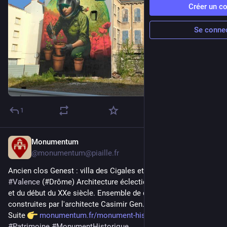
Créer un c
Se conne
1
Monumentum
26 juil.
@
monumentum@piaille.fr
Ancien clos Genest : villa des Cigales et villa Margot à 
#
Valence
 (#Drôme) Architecture éclectique de la fin du XIXe 
et du début du XXe siècle. Ensemble de quatre villas 
construites par l'architecte Casimir Gen...
Suite 
monumentum.fr/monument-histori
#
Patrimoine
#
MonumentHistorique