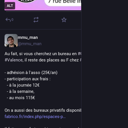
ALT
0
mmu_man
15 févr.
*
@
mmu_man
Au fait, si vous cherchez un bureau en 
#
CoWorking
 à 
#
Valence
, il reste des places au F chez 
#
Fabrico
- adhésion à l'asso (25€/an)
- participation aux frais :
  - à la journée 12€
  - à la semaine,
  - au mois 115€
On a aussi des bureaux privatifs disponibles.
fabrico.fr/index.php/espaces-p