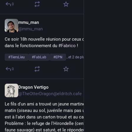
0
mmu_man
9 juil.
@
mmu_man
Ce soir 18h nouvelle réunion pour ceux qui veulent s'impliquer 
dans le fonctionnement du 
#
Fabrico
 !
#
TiersLieu
#
FabLab
#
EPN
…et 2 de plus
0
Dragon Vertigo
24 juin
*
@
TheOtterDragon@eldritch.cafe
Le fils d'un ami a trouvé un jeune martinet noir en détresse ce 
matin (oiseau au sol, juvénile mais pas un oisillon). L'oiseau 
est à l'abri dans un carton troué et au calme.
Problème : le refuge de l'Hirondelle (centre de soins pour la 
faune sauvage) est saturé, et le répondeur de la LPO dit qu'iels 