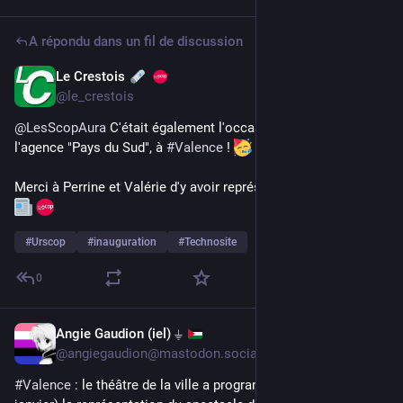
A répondu dans un fil de discussion
Le Crestois
31 janv.
@
le_crestois
@
LesScopAura
 C'était également l'occasion d'inaugurer 
l'agence "Pays du Sud", à 
#
Valence
 ! 
Merci à Perrine et Valérie d'y avoir représenté 
#
LeCrestois
 ! 
#
Urscop
#
inauguration
#
Technosite
0
Angie Gaudion (iel) ⏚
13 janv.
@
angiegaudion@mastodon.social
#
Valence
 : le théâtre de la ville a programmé jeudi soir (l15 