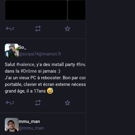
0
So_
20 avr.
@
soipa74@mamot.fr
Salut 
#
valence
, y'a des install party 
#
linux
 dans le coin? Ou 
dans la 
#
Drôme
 si jamais :)
J'ai un vieux PC à rebooster. Bon par contre, il est plus très 
portable, clavier et écran externe nécessaire, excusez son 
grand âge, il a 17ans 
2
mmu_man
9 avr.
@
mmu_man