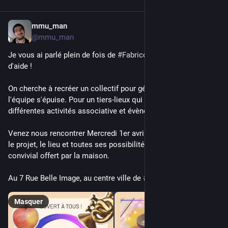
mmu_man
28 mars
*
@
mmu_man
Je vous ai parlé plein de fois de 
#
Fabrico
 … ben on a besoin 
d'aide !
On cherche à recréer un collectif pour gérer le lieu, car 
l'équipe s'épuise. Pour un tiers-lieux qui puissent accueillir 
différentes activités associative et évènements locaux. 
Venez nous rencontrer Mercredi 1er avril à 19h pour découvrir 
le projet, le lieu et toutes ses possibilités autour d'un apéro 
convivial offert par la maison.
Au 7 Rue Belle Image, au centre ville de 
#
Valence
.
Masquer