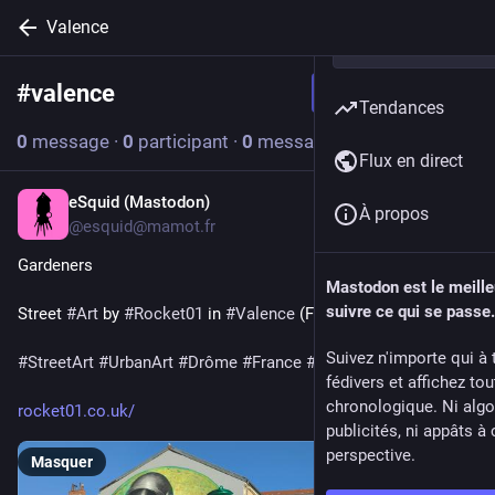
Valence
#
valence
Suivre le hashtag
Tendances
0
message
·
0
participant
·
0
message aujourd’hui
Flux en direct
eSquid (Mastodon)
29 juil.
*
À propos
@
esquid@mamot.fr
Gardeners
Mastodon est le meill
suivre ce qui se passe.
Street 
#
Art
 by 
#
Rocket01
 in 
#
Valence
 (France, #2026)
Suivez n'importe qui à 
#
StreetArt
#
UrbanArt
#
Drôme
#
France
#
DansMaVille
fédivers et affichez to
chronologique. Ni algo
rocket01.co.uk/
publicités, ni appâts à 
perspective.
Masquer