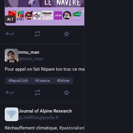
ALT
0
mmu_man
7 mars
@
mmu_man
Pour appel on fait Répare ton truc ce matin au 
#
Fabrico
 …
#
RepairCafé
#
Valence
#
Drôme
0
Journal of Alpine Research
6 mars
@
JARRGA@piaille.fr
Réchauffement climatique, 
#
pastoralisme
 : comment 