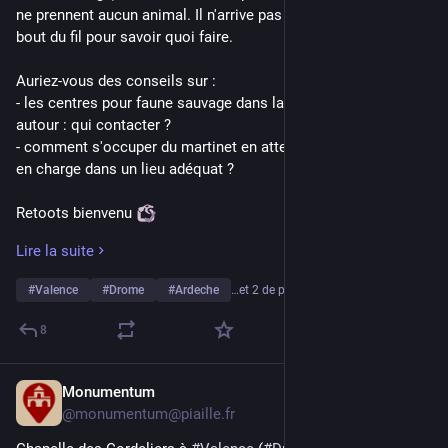
ne prennent aucun animal. Il n'arrive pas à avoir quelqu'un au 
bout du fil pour savoir quoi faire.
Auriez-vous des conseils sur :
- les centres pour faune sauvage dans la région de Valence ou 
autour : qui contacter ?
- comment s'occuper du martinet en attendant qu'iel soit pris 
en charge dans un lieu adéquat ?
Retoots bienvenu 
Lire la suite
[Edit 24/06 15:45 : Wow le fédi oiseaux vous m'impressionnez 
! Merci pour tous les super conseils et les partages de 
#
Valence
#
Drome
#
Ardeche
…et 2 de plus
documents utiles. Des news : le jeune homme est en contact 
avec un centre de faune sauvage, peut-être qu'iels peuvent 
8
accueillir le martinet demain mais pas sûr car iels sont 
saturés à cause de *gestures everything*. En attendant il va 
s'en occuper, tous les conseils sont toujours bienvenus si 
Monumentum
17 juin
vous avez des choses à ajouter à ce qui a déjà été dit en 
@
monumentum@piaille.fr
réponse.]