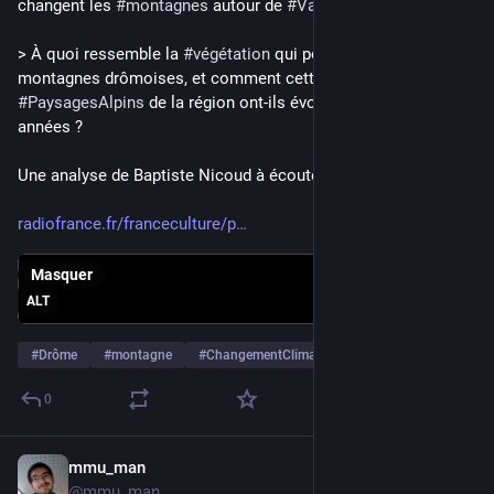
changent les 
#
montagnes
 autour de 
#
Valence
 ?
> À quoi ressemble la 
#
végétation
 qui pousse dans les 
montagnes drômoises, et comment cette végétation et les 
#
PaysagesAlpins
 de la région ont-ils évolué ces dernières 
années ? 
Une analyse de Baptiste Nicoud à écouter sur France Culture:
radiofrance.fr/franceculture/p
Masquer
ALT
#
Drôme
#
montagne
#
ChangementClimatique
…et 2 de plus
0
mmu_man
2 mars
@
mmu_man