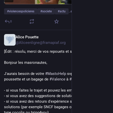
#
violencespolicieres
#
societe
#
actu
…et 3 de plus
0
Alice Pouette
1 mai
*
@
Aliceenligne@framapiaf.org
[Édit : résolu, merci de vos repouets et suggestions !]
Bonjour les masronautes,
J'aurais besoin de votre 
#
MastoHelp
 svp pour faire venir une 
poussette et un bagage de 
#
Valence
 à 
#
Paris
. 
- si vous faites le trajet et pouvez les embarquer ;
- si vous avez des suggestions de solutions ;
- si vous avez des retours d'expérience sur de possibles 
solutions (par exemple SNCF bagages ou covoiturage de colis 
type cocolis ou bring4you).