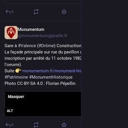
0
Monumentum
8 avr.
@
monumentum@piaille.fr
Gare à 
#
Valence
 (
#
Drôme
) Construction 3e quart XIXe siècle. 
La façade principale sur rue du pavillon central (cad. CH 316) : 
inscription par arrêté du 11 octobre 1982. Bouchot (maître de 
l'oeuvre).
Suite 
monumentum.fr/monument-histori
#
Patrimoine
#
MonumentHistorique
Photo CC-BY-SA 4.0 : Florian Pépellin
Masquer
ALT
0