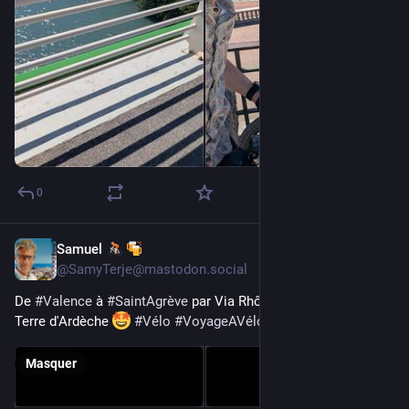
0
Samuel
25 avr.
@
SamyTerje@mastodon.social
De 
#
Valence
 à 
#
SaintAgrève
 par Via Rhôna, gorges du Doux et 
Terre d'Ardèche 
#
Vélo
#
VoyageAVélo
#
Bikepacking
Masquer