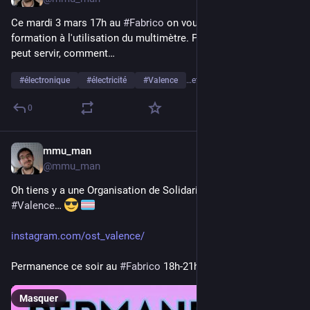
Ce mardi 3 mars 17h au 
#
Fabrico
 on vous propose une petite 
formation à l'utilisation du multimètre. Pour savoir à quoi ça 
peut servir, comment…
#
électronique
#
électricité
#
Valence
…et 2 de plus
0
mmu_man
27 févr.
@
mmu_man
Oh tiens y a une Organisation de Solidarité 
#
Trans
 à 
#
Valence
… 
instagram.com/ost_valence/
Permanence ce soir au 
#
Fabrico
 18h-21h 
Masquer