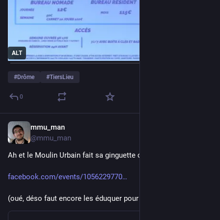
ALT
#
Drôme
#
TiersLieu
0
mmu_man
13 févr.
@
mmu_man
Ah et le Moulin Urbain fait sa ginguette ce soir :
facebook.com/events/1056229770
(oué, déso faut encore les éduquer pour FB)