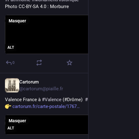
Photo CC-BY-SA 4.0 : Morburre
Masquer
ALT
0
Cartorum
13 juil.
@
cartorum@piaille.fr
Valence France à 
#
Valence
 (#Drôme)  
#
CartePostaleAncienne
cartorum.fr/carte-postale/1767
Masquer
ALT