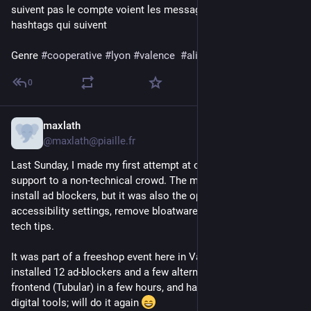
suivent pas le compte voient les messages à travers des 
hashtags qui suivent
Genre 
#
cooperative
#
lyon
#
valence
#
alimentation
#
cae
0
maxlath
11 mars
*
@
maxlath@piaille.fr
Last Sunday, I made my first attempt at offering free digital 
support to a non-technical crowd. The main focus was to help 
install ad blockers, but it was also the opportunity to adjust 
accessibility settings, remove bloatware, and give various 
tech tips.
It was part of a freeshop event here in Valence, France. I 
installed 12 ad-blockers and a few alternative YouTube 
frontend (Tubular) in a few hours, and had some nice chats on 
digital tools; will do it again 