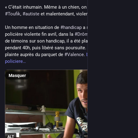
« C’était inhumain. Même à un chien, on ne fait pas ça » : 
#
Toufik
, 
#
autiste
 et malentendant, violenté par la 
#
police
Un homme en situation de 
#
handicap
 a subi une interpellation 
policière violente fin avril, dans la 
#
Drôme
. Malgré les alertes 
de témoins sur son handicap, il a été placé en garde-à-vue 
pendant 40h, puis libéré sans poursuite. La famille a porté 
plainte auprès du parquet de 
#
Valence
. 
basta.media/Violence-
policiere
Masquer
ALT