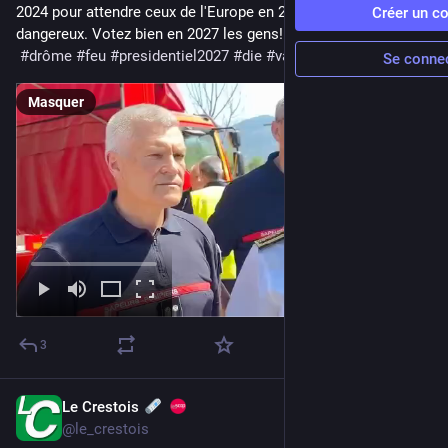
2024 pour attendre ceux de l'Europe en 2032.Ils sont 
Créer un c
dangereux. Votez bien en 2027 les gens!
#
drôme
#
feu
#
presidentiel2027
#
die
#
valleedeladrome
Se conne
Masquer
3
Le Crestois
26 févr.
@
le_crestois