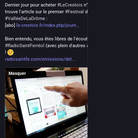
Dernier jour pour acheter 
#
LeCrestois
 n°6536, dans lequel se 
trouve l'article sur le premier 
#
Festival
 du 
#
LogicielLibre
 de la 
#
ValléeDeLaDrôme
 :
[abo] 
le-crestois.fr/index.php/journ
Bien entendu, vous êtes libres de l'écouter sur 
#
RadioSaintFerréol
 (avec plein d'autres articles sélectionnés) 
! 
radiosaintfe.com/emissions/det
Masquer