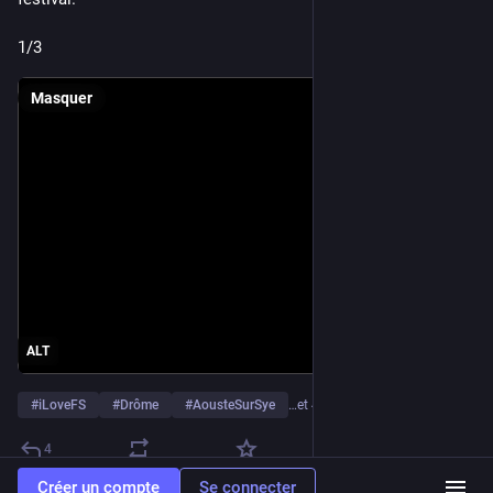
1/3
Masquer
ALT
#
iLoveFS
#
Drôme
#
AousteSurSye
…et 4 de plus
4
Créer un compte
Se connecter