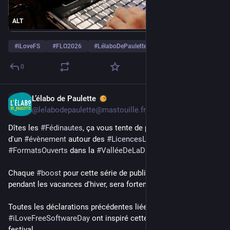
ALT
#
iLoveFS
#
FLO2026
#
LélaboDePaulette
…et 16 de plus
0
L’élabo de Paulette
9 févr.
*
@
lelabodepaulette@mastouille.fr
Dîtes les 
#
Fédinautes
, ça vous tente de participer à la création 
d'un 
#
évènement
 autour des 
#
LicencesLibres
 et des 
#
FormatsOuverts
 dans la 
#
ValléeDeLaDrôme
 ? 
Chaque 
#
boost
 pour cette série de publications tardives, 
pendant les vacances d'hiver, sera fortement apprécié ! 
Toutes les déclarations précédentes liées à 
#
iLoveFreeSoftwareDay
 ont inspiré cette envie d'initier ce 
festival.