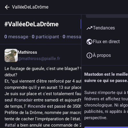
ValléeDeLaDrôme
#
ValléeDeLaDrôme
Suivre le hashtag
Tendances
0
message
·
0
participant
·
0
message aujourd’hui
Flux en direct
Mathiross
9 juil.
*
À propos
@
mathiross@piaille.fr
Le foutage de gueule, c'est une blague? 9 canadairs depuis le 
Mastodon est le meill
début?
suivre ce qui se passe.
Et, "qui viennent d'être renforcé par 4 autres" ? Elle ose laisser 
comprendre qu'il y en aurait 13 sur place??
Suivez n'importe qui à 
Je suis sur place et c'est totalement faux. Il n'y a plus eu un 
fédivers et affichez to
seul 
#
canadair
 entre samedi et aujourd'hui, et pendant ce laps 
chronologique. Ni algo
de temps, l' 
#
incendie
 est passé de 350ha à 3000ha.
publicités, ni appâts à 
Préfète de la Drôme, nommée par macron, il faut bien qu'elle 
perspective.
tente de cacher l'impréparation de l'état.
#
attal
 a bien annulé une commande de 2 canadairs sur 4 en 